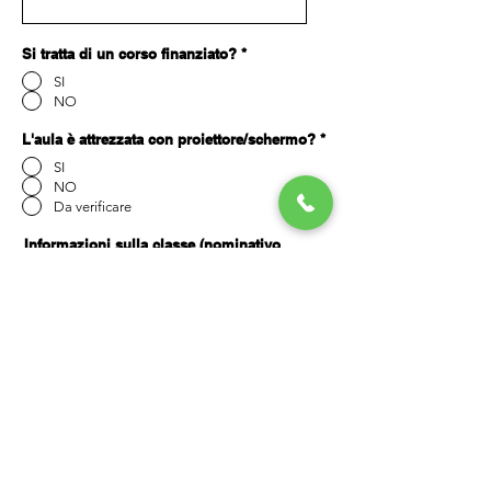
Si tratta di un corso finanziato?
*
SI
NO
L'aula è attrezzata con proiettore/schermo?
*
SI
NO
Da verificare
Informazioni sulla classe (nominativo
della realtà da formare o tipologia di
azienda)
Numero partecipanti (anche indicativo)
NOTE / SPECIFICHE