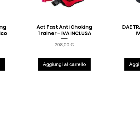
ing
Act Fast Anti Choking
DAE TR
Vista rapida
ico
Trainer - IVA INCLUSA
I
Prezzo
208,00 €
Aggiungi al carrello
Aggiu
ergency
 SRL
6