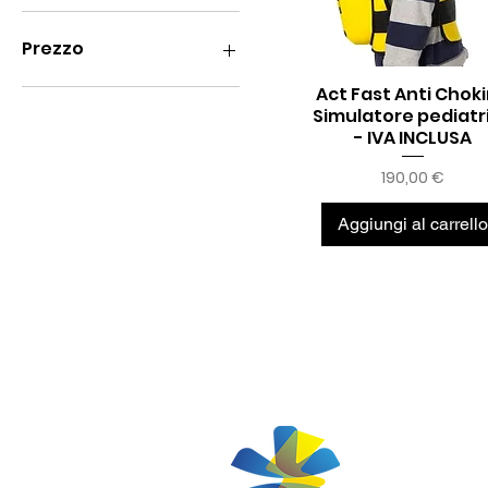
Prezzo
Act Fast Anti Chok
Vista rapida
Simulatore pediatr
190 €
390 €
- IVA INCLUSA
Prezzo
190,00 €
Aggiungi al carrello
© 2025 Power Em
Power Emergency
P.IVA 0382612098