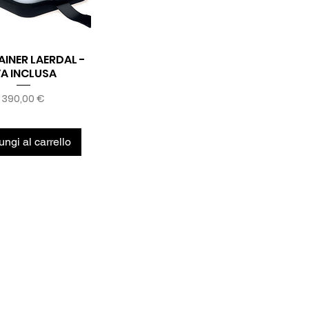
AINER LAERDAL -
Vista rapida
VA INCLUSA
Prezzo
390,00 €
ngi al carrello