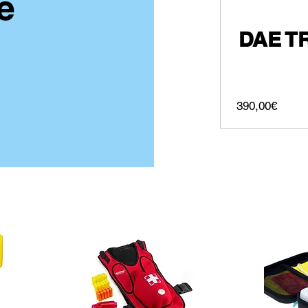
e
DAE T
Prezz
390,00€