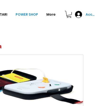
Accedi
TARI
POWER SHOP
More
a